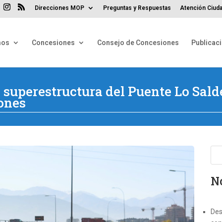
Direcciones MOP
Preguntas y Respuestas
Atención Ciuda
mos
Concesiones
Consejo de Concesiones
Publicac
superestructura del Puente Lo Sald
lones
No
Des