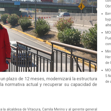
con
Obr
Bim
byp
alt
MOP
Pue
con
Min
Her
de 
MOP
5 N
n un plazo de 12 meses, modernizará la estructura
de 
la normativa actual y recuperar su capacidad de
 a la alcaldesa de Vitacura, Camila Merino y al gerente general