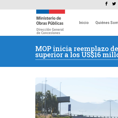
Inicio
Quiénes So
MOP inicia reemplazo de 
superior a los US$16 mil