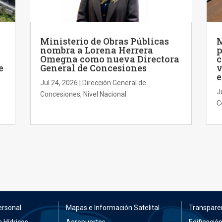
Ministerio de Obras Públicas
M
nombra a Lorena Herrera
p
Omegna como nueva Directora
c
e
General de Concesiones
v
e
Jul 24, 2026
|
Dirección General de
J
Concesiones
,
Nivel Nacional
C
ersonal
Mapas e Información Satelital
Transpare
 Hídricos
Aeropuertos
Edificació